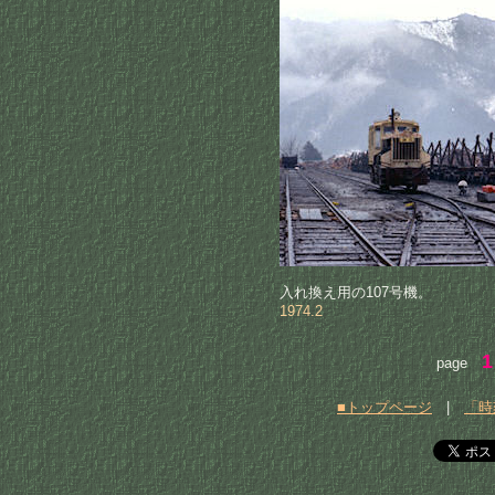
入れ換え用の107号機。
1974.2
1
page
■トップページ
|
「時