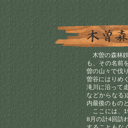
木曽の森林鉄
も、その名前
曽の山々で伐
曽谷にはりめ
滝川に沿って走
などからなる
内最後のもの
ここには、197
8月の計4回訪
することもな