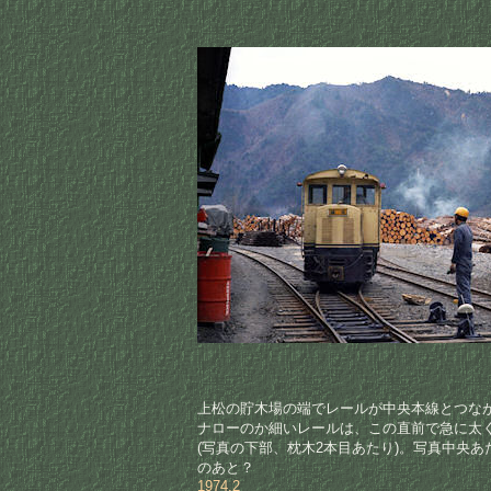
上松の貯木場の端でレールが中央本線とつな
ナローのか細いレールは、この直前で急に太
(写真の下部、枕木2本目あたり)。写真中央あ
のあと？
1974.2